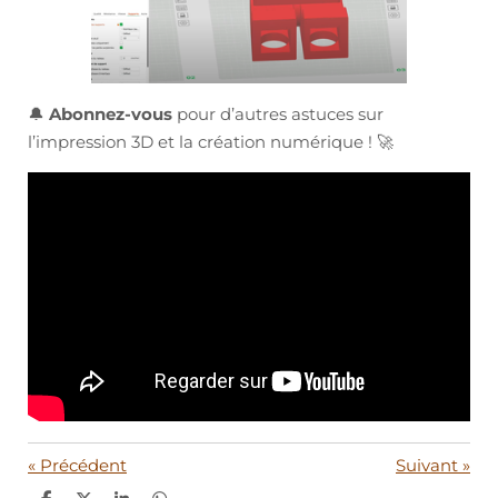
🔔
Abonnez-vous
pour d’autres astuces sur
l’impression 3D et la création numérique ! 🚀
«
Précédent
Suivant
»