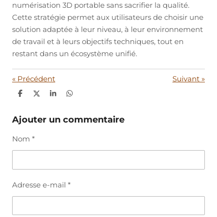
numérisation 3D portable sans sacrifier la qualité.
Cette stratégie permet aux utilisateurs de choisir une
solution adaptée à leur niveau, à leur environnement
de travail et à leurs objectifs techniques, tout en
restant dans un écosystème unifié.
«
Précédent
Suivant
»
P
P
P
P
a
a
a
a
r
r
r
r
t
t
t
t
Ajouter un commentaire
a
a
a
a
g
g
g
g
Nom *
e
e
e
e
r
r
r
r
Adresse e-mail *