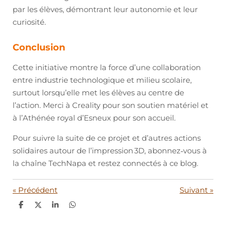
par les élèves, démontrant leur autonomie et leur
curiosité.
Conclusion
Cette initiative montre la force d’une collaboration
entre industrie technologique et milieu scolaire,
surtout lorsqu’elle met les élèves au centre de
l’action. Merci à Creality pour son soutien matériel et
à l’Athénée royal d’Esneux pour son accueil.
Pour suivre la suite de ce projet et d’autres actions
solidaires autour de l’impression 3D, abonnez‑vous à
la chaîne TechNapa et restez connectés à ce blog.
«
Précédent
Suivant
»
P
P
P
P
a
a
a
a
r
r
r
r