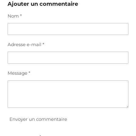
t
t
t
t
Ajouter un commentaire
a
a
a
a
g
g
g
g
Nom *
e
e
e
e
r
r
r
r
Adresse e-mail *
Message *
Envoyer un commentaire