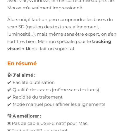
avec Mac/Windows, et très correct niveau prix : le
Moose m’a vraiment impressionné.
Alors oui, il faut un peu comprendre les bases du
scan 3D (gestion des textures, alignement,
luminosité…), mais même sans être expert, on s’en
sort très bien. Mention spéciale pour le
tracking
visuel + IA
qui fait un super taf.
En résumé
👍 J’ai aimé :
✔️ Facilité d’utilisation
✔️ Qualité des scans (même sans textures)
✔️ Rapidité du traitement
✔️ Mode manuel pour affiner les alignements
👎 À améliorer :
❌ Pas de câble USB-C natif pour Mac
❌ Traduction FR un peu bof