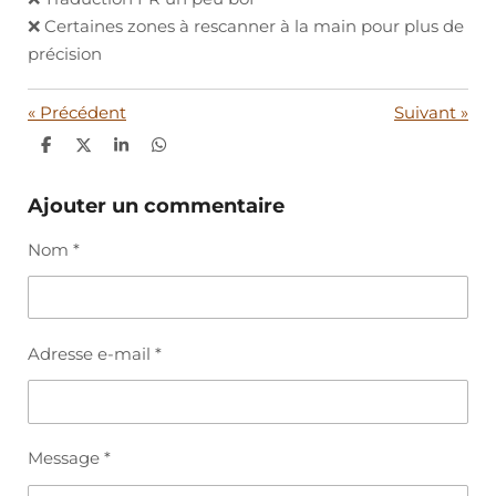
❌ Certaines zones à rescanner à la main pour plus de
précision
«
Précédent
Suivant
»
P
P
P
P
a
a
a
a
r
r
r
r
t
t
t
t
Ajouter un commentaire
a
a
a
a
g
g
g
g
Nom *
e
e
e
e
r
r
r
r
Adresse e-mail *
Message *